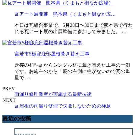
瓦アート展開催 熊本県（くまもと街なか広…
本日は瓦組合事業で、5月28日〜30日まで熊本県で行わ
れる瓦アート展の出展準備に参加して来ました。 …
宮若市S様邸庇部屋根葺き替え工事
既存の和型瓦からシングル材に葺き替えた工事の一例
です。お施主のから「庇の左側に柱がないので瓦の重
量で …
PREV
雨漏り修理業者が実施する最新技術
NEXT
瓦屋根の雨漏り修理で失敗しないための極意
最近の投稿