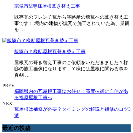
宗像市M寺様屋根葺き替え工事
既存瓦のフレンチ瓦から淡路産の燻瓦への葺き替え工
事です！ 境内の建物が燻瓦で施工されていた為、景観
を …
飯塚市Ｙ様邸屋根瓦葺き替え工事
屋根瓦の葺き替え工事のご依頼をいただきましたＹ様
邸の施工画像になります。Ｙ様には屋根に関わる事を
真剣 …
PREV
福岡県内の瓦屋根工事はお任せ！高度技術に自信があ
る福原屋根工事へ
NEXT
瓦屋根は補修が必要？タイミングの解説と補修のコツ3
選
最近の投稿